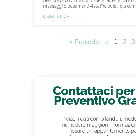
Sempre più uomini sono attenti all’estetica e r
massaggi o trattamenti viso. Fra quelli più comu
LEGGI TUTTO »
« Precedente
1
2
3
Contattaci per 
Preventivo Gra
Inviaci i dati compilando il modu
richiedere maggiori informazio
fissare un appuntamento p