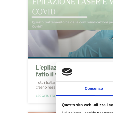
L’epilazione laser ha delle c
fatto il vaccino contro il Cov
Tutti i trattamenti laser possono essere effettu
creano nessuna interferenza con il vaccino contro
Consenso
LEGGI TUTTO »
Questo sito web utilizza i c
Utilizziamo i cookie per perso