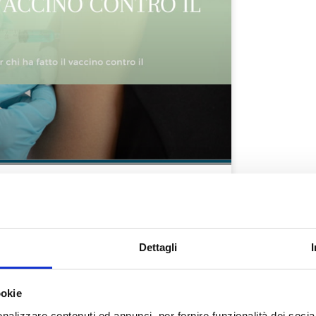
ontroindicazioni per chi ha
id?
ati senza problemi di sorta, dato che non
 il covid. Tuttavia, per
Dettagli
ookie
nalizzare contenuti ed annunci, per fornire funzionalità dei socia