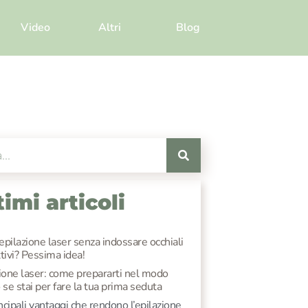
Video
Altri
Blog
timi articoli
’epilazione laser senza indossare occhiali
tivi? Pessima idea!
ione laser: come prepararti nel modo
 se stai per fare la tua prima seduta
incipali vantaggi che rendono l’epilazione