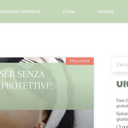
Epilazione definitiva
Corpo
Antietà
EPILAZIONE
Ul
Fare l
protet
Epilaz
giusto
I 3 pr