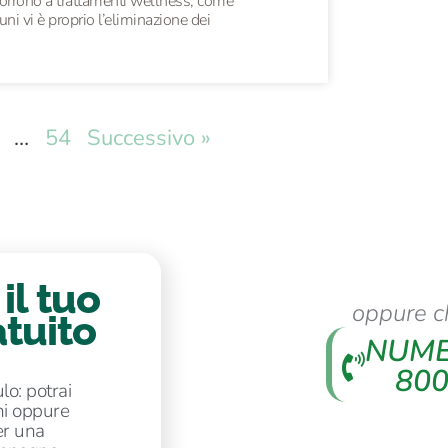
icorrono a trattamenti wellness, come
ni vi è proprio l’eliminazione dei
…
54
Successivo »
il tuo
oppure c
tuito
NUME
800
lo: potrai
ni oppure
er una