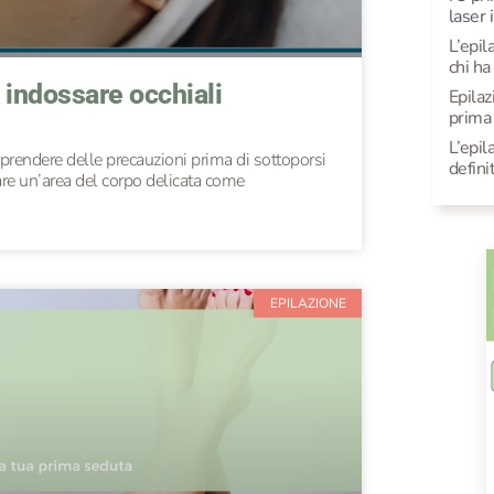
laser 
L’epil
chi ha
a indossare occhiali
Epilaz
prima 
L’epil
rendere delle precauzioni prima di sottoporsi
defini
are un’area del corpo delicata come
EPILAZIONE